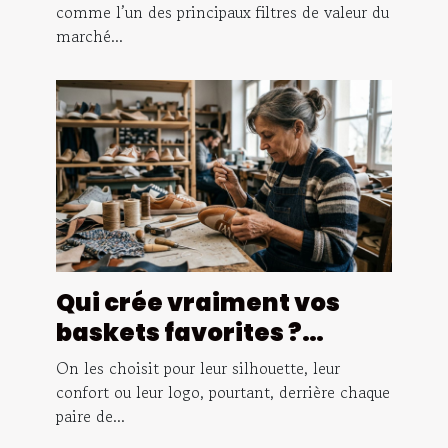
patrimoine immobilier
comme l’un des principaux filtres de valeur du
marché...
Qui crée vraiment vos
baskets favorites ?
voyage au cœur des
On les choisit pour leur silhouette, leur
métiers de la chaussure
confort ou leur logo, pourtant, derrière chaque
paire de...