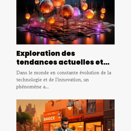
Exploration des
tendances actuelles et
futures du marché des
Dans le monde en constante évolution de la
NFT : Opportunités et
technologie et de l'innovation, un
phénomène a...
défis