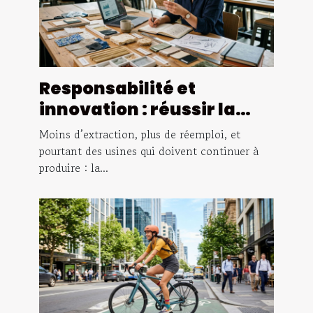
Responsabilité et
innovation : réussir la
transition matérielle
Moins d’extraction, plus de réemploi, et
pourtant des usines qui doivent continuer à
produire : la...