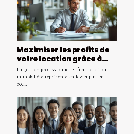
Maximiser les profits de
votre location grâce à
une gestion
La gestion professionnelle d'une location
professionnelle
immobilière représente un levier puissant
pour...