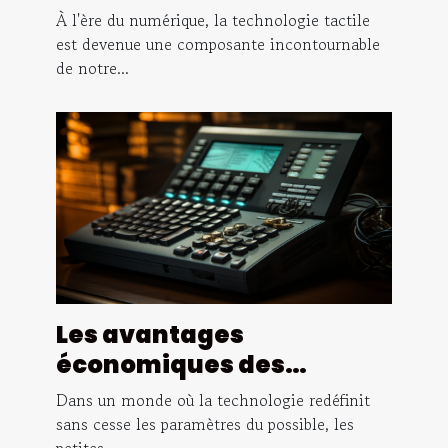
l'apprentissage
À l'ère du numérique, la technologie tactile
est devenue une composante incontournable
de notre...
Les avantages
économiques des
solutions de téléphonie IP
Dans un monde où la technologie redéfinit
pour les petites
sans cesse les paramètres du possible, les