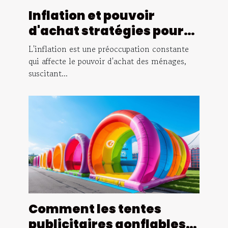
Inflation et pouvoir
d'achat stratégies pour
protéger ses économies
L'inflation est une préoccupation constante
en période d'incertitude
qui affecte le pouvoir d'achat des ménages,
suscitant...
Comment les tentes
publicitaires gonflables