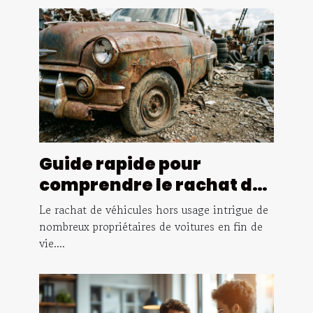
Guide rapide pour
comprendre le rachat de
véhicules hors usage
Le rachat de véhicules hors usage intrigue de
nombreux propriétaires de voitures en fin de
vie....