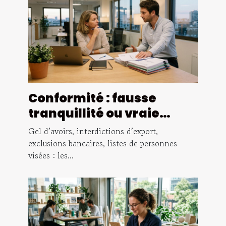
Conformité : fausse
tranquillité ou vraie
protection juridique ?
Gel d’avoirs, interdictions d’export,
exclusions bancaires, listes de personnes
visées : les...