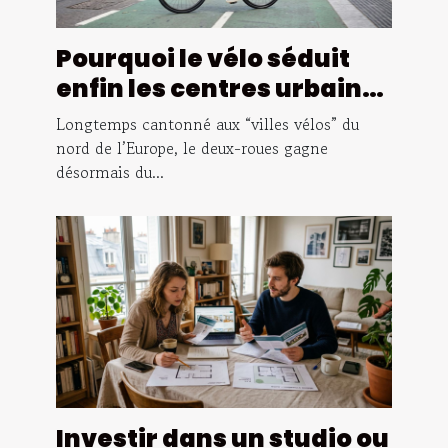
Pourquoi le vélo séduit
enfin les centres urbains
densifiés
Longtemps cantonné aux “villes vélos” du
nord de l’Europe, le deux-roues gagne
désormais du...
Investir dans un studio ou