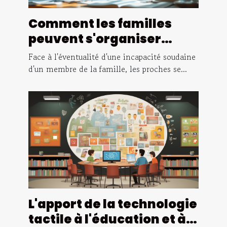
Comment les familles
peuvent s'organiser
financièrement pour
Face à l'éventualité d'une incapacité soudaine
faire face à l'incapacité
d'un membre de la famille, les proches se...
d'un proche
L'apport de la technologie
tactile à l'éducation et à