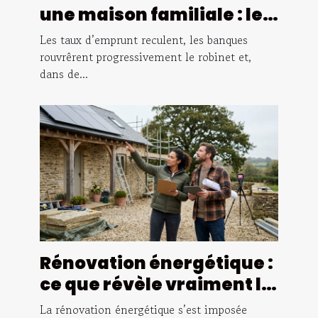
une maison familiale : le
dilemme des primo-
Les taux d’emprunt reculent, les banques
accédants
rouvrêrent progressivement le robinet et,
dans de...
Rénovation énergétique :
ce que révèle vraiment la
performance d’un
La rénovation énergétique s’est imposée