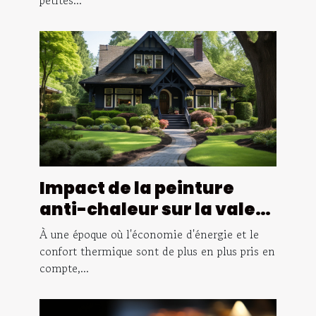
petites...
entreprises
Impact de la peinture
anti-chaleur sur la valeur
d'une maison
À une époque où l'économie d'énergie et le
confort thermique sont de plus en plus pris en
compte,...