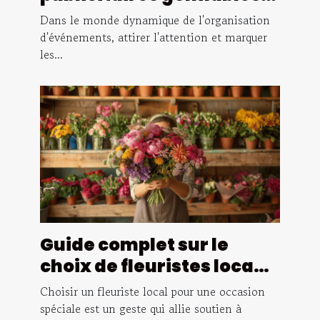
améliorent l'impact des
Dans le monde dynamique de l'organisation
événements
d'événements, attirer l'attention et marquer
les...
Guide complet sur le
choix de fleuristes locaux
pour des occasions
Choisir un fleuriste local pour une occasion
spéciales
spéciale est un geste qui allie soutien à