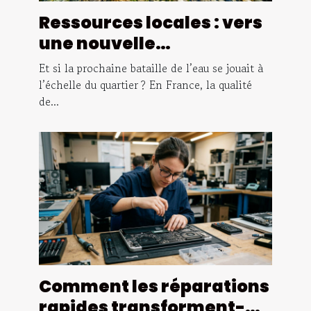
Ressources locales : vers
une nouvelle
cartographie de la
Et si la prochaine bataille de l’eau se jouait à
qualité de l’eau
l’échelle du quartier ? En France, la qualité
de...
Comment les réparations
rapides transforment-