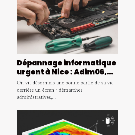
Dépannage informatique
urgent à Nice : Adim06,
l'assurance d'une
On vit désormais une bonne partie de sa vie
intervention rapide
derrière un écran : démarches
administratives,...