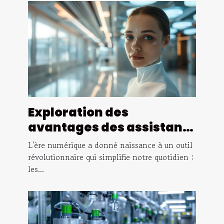
Exploration des
avantages des assistants
virtuels basés sur l'IA
L'ère numérique a donné naissance à un outil
révolutionnaire qui simplifie notre quotidien :
les...