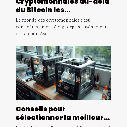
Cryptomonnaies au-delà
du Bitcoin les
alternatives
Le monde des cryptomonnaies s'est
prometteuses pour un
considérablement élargi depuis l'avènement
du Bitcoin. Avec...
investissement diversifié
Conseils pour
sélectionner la meilleure
imprimante 3D résine