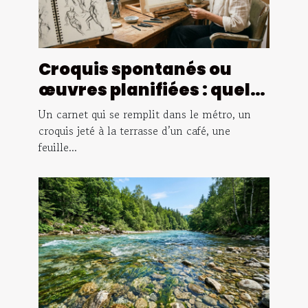
Croquis spontanés ou
œuvres planifiées : quelle
vérité le dessin révèle-t-
Un carnet qui se remplit dans le métro, un
il vraiment ?
croquis jeté à la terrasse d’un café, une
feuille...