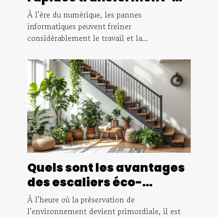
elles l'entretien des
À l’ère du numérique, les pannes
ordinateurs ?
informatiques peuvent freiner
considérablement le travail et la...
Quels sont les avantages
des escaliers éco-
responsables ?
À l’heure où la préservation de
l’environnement devient primordiale, il est