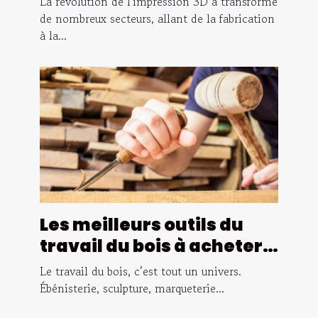
La révolution de l'impression 3D a transformé
pour vos projets
de nombreux secteurs, allant de la fabrication
à la...
Les meilleurs outils du
travail du bois à acheter
en ligne
Le travail du bois, c’est tout un univers.
Ébénisterie, sculpture, marqueterie...