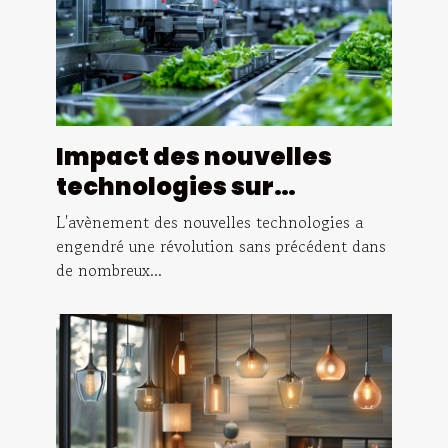
Impact des nouvelles
technologies sur
l'efficacité des chaînes
L'avènement des nouvelles technologies a
de production
engendré une révolution sans précédent dans
de nombreux...
agroalimentaires