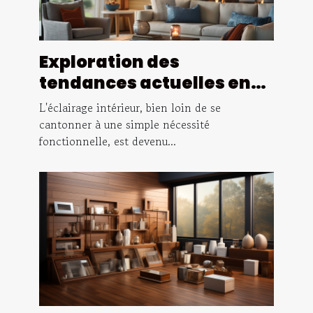
Exploration des
tendances actuelles en
matière de luminaires
L'éclairage intérieur, bien loin de se
d'intérieur : styles,
cantonner à une simple nécessité
fonctionnelle, est devenu...
matériaux et conseils
d'installation