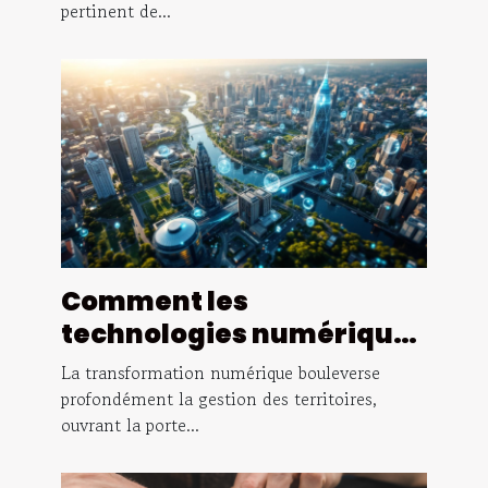
pertinent de...
Comment les
technologies numériques
transforment-elles la
La transformation numérique bouleverse
gestion des territoires ?
profondément la gestion des territoires,
ouvrant la porte...