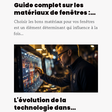
Guide complet sur les
matériaux de fenêtres :
avantages et
Choisir les bons matériaux pour vos fenêtres
inconvénients du PVC,
est un élément déterminant qui influence à la
fois...
bois et aluminium
L'évolution de la
technologie dans