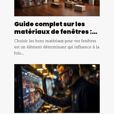
Guide complet sur les
matériaux de fenêtres :
avantages et
Choisir les bons matériaux pour vos fenêtres
inconvénients du PVC,
est un élément déterminant qui influence à la
fois...
bois et aluminium