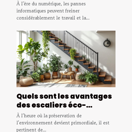
elles l'entretien des
À l’ère du numérique, les pannes
ordinateurs ?
informatiques peuvent freiner
considérablement le travail et la...
Quels sont les avantages
des escaliers éco-
responsables ?
À l’heure où la préservation de
l’environnement devient primordiale, il est
pertinent de...