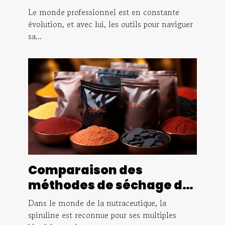
compétences à Bordeaux
Le monde professionnel est en constante
évolution, et avec lui, les outils pour naviguer
sa...
Comparaison des
méthodes de séchage de
la spiruline et leur
Dans le monde de la nutraceutique, la
influence sur la qualité
spiruline est reconnue pour ses multiples