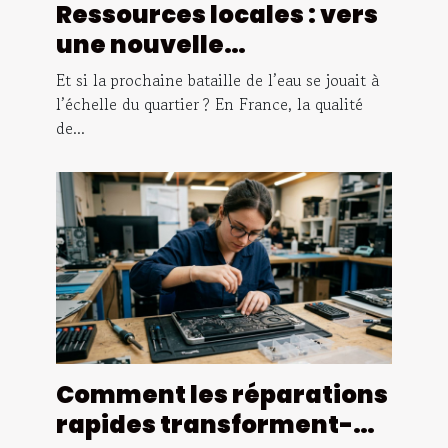
Ressources locales : vers
une nouvelle
cartographie de la
Et si la prochaine bataille de l’eau se jouait à
qualité de l’eau
l’échelle du quartier ? En France, la qualité
de...
Comment les réparations
rapides transforment-