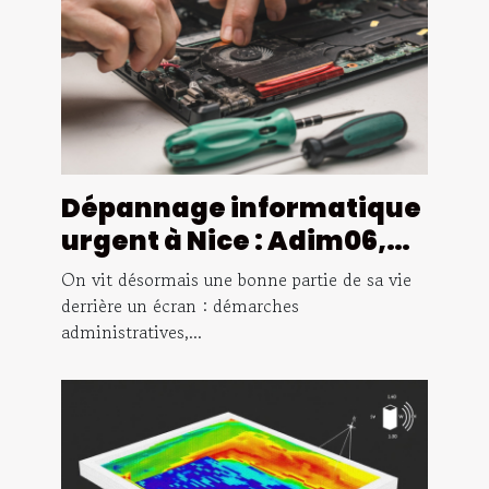
Dépannage informatique
urgent à Nice : Adim06,
l'assurance d'une
On vit désormais une bonne partie de sa vie
intervention rapide
derrière un écran : démarches
administratives,...