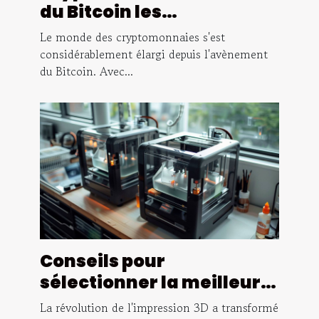
du Bitcoin les
alternatives
Le monde des cryptomonnaies s'est
prometteuses pour un
considérablement élargi depuis l'avènement
du Bitcoin. Avec...
investissement diversifié
Conseils pour
sélectionner la meilleure
imprimante 3D résine
La révolution de l'impression 3D a transformé