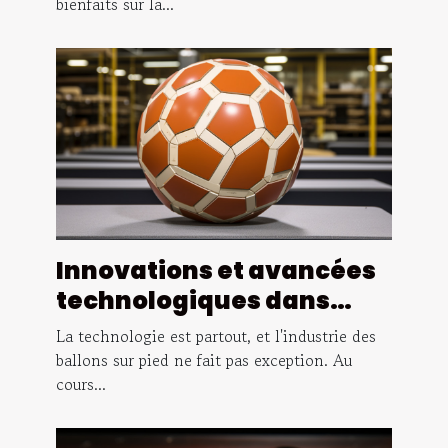
bienfaits sur la...
Innovations et avancées
technologiques dans
l'industrie des ballons sur
La technologie est partout, et l'industrie des
pied
ballons sur pied ne fait pas exception. Au
cours...