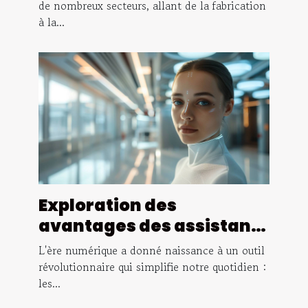
pour vos projets
de nombreux secteurs, allant de la fabrication
à la...
Exploration des
avantages des assistants
virtuels basés sur l'IA
L'ère numérique a donné naissance à un outil
révolutionnaire qui simplifie notre quotidien :
les...