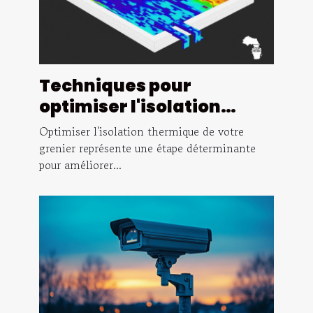
Techniques pour
optimiser l'isolation
thermique de votre
Optimiser l'isolation thermique de votre
grenier
grenier représente une étape déterminante
pour améliorer...