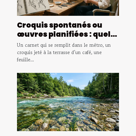
Croquis spontanés ou
œuvres planifiées : quelle
vérité le dessin révèle-t-
Un carnet qui se remplit dans le métro, un
il vraiment ?
croquis jeté à la terrasse d’un café, une
feuille...