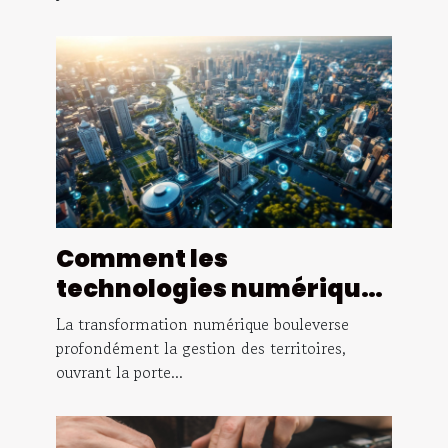
Comment les
technologies numériques
transforment-elles la
La transformation numérique bouleverse
gestion des territoires ?
profondément la gestion des territoires,
ouvrant la porte...