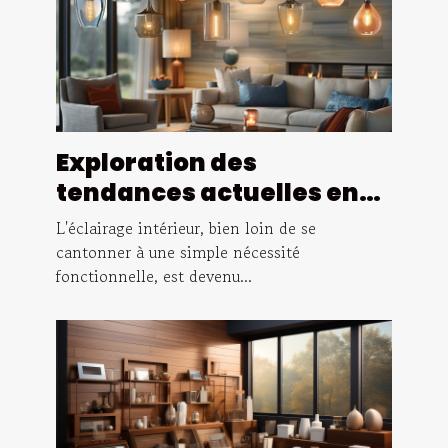
Exploration des
tendances actuelles en
matière de luminaires
L'éclairage intérieur, bien loin de se
d'intérieur : styles,
cantonner à une simple nécessité
fonctionnelle, est devenu...
matériaux et conseils
d'installation