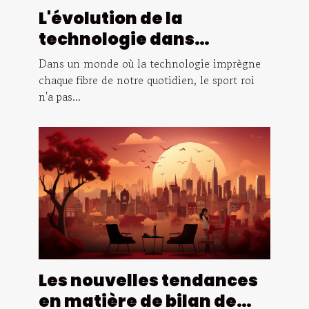
L'évolution de la
technologie dans
l'arbitrage du football
Dans un monde où la technologie imprègne
chaque fibre de notre quotidien, le sport roi
n'a pas...
Les nouvelles tendances
en matière de bilan de