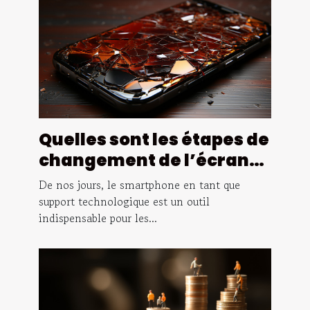
Quelles sont les étapes de
changement de l’écran
d’un smartphone ?
De nos jours, le smartphone en tant que
support technologique est un outil
indispensable pour les...