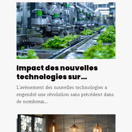
Impact des nouvelles
technologies sur
l'efficacité des chaînes
L'avènement des nouvelles technologies a
de production
engendré une révolution sans précédent dans
de nombreux...
agroalimentaires