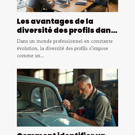
Les avantages de la
diversité des profils dans
la consultation en achats
Dans un monde professionnel en constante
évolution, la diversité des profils s’impose
comme un...