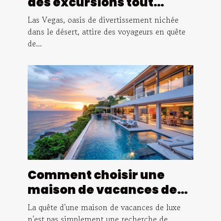
des excursions tout
inclus à Las Vegas
Las Vegas, oasis de divertissement nichée
dans le désert, attire des voyageurs en quête
de...
Comment choisir une
maison de vacances de
luxe pour un séjour isolé
La quête d'une maison de vacances de luxe
n'est pas simplement une recherche de