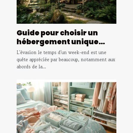
Guide pour choisir un
hébergement unique
pour un week-end près de
L'évasion le temps d'un week-end est une
Paris
quête appréciée par beaucoup, notamment aux
abords de la...