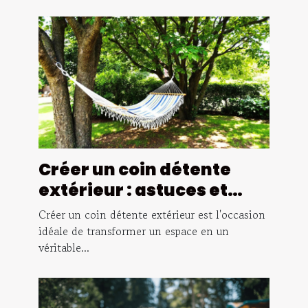
Créer un coin détente
extérieur : astuces et
inspirations
Créer un coin détente extérieur est l'occasion
idéale de transformer un espace en un
véritable...