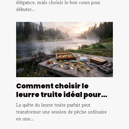
élégance, mais choisir le bon cours pour
débuter...
Comment choisir le
leurre truite idéal pour
différentes conditions de
La quête du leurre truite parfait peut
pêche ?
transformer une session de pêche ordinaire
en une...