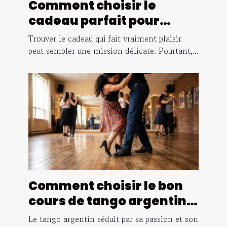
Comment choisir le
cadeau parfait pour
surprendre vos proches ?
Trouver le cadeau qui fait vraiment plaisir
peut sembler une mission délicate. Pourtant,...
Comment choisir le bon
cours de tango argentin
pour débutants ?
Le tango argentin séduit par sa passion et son