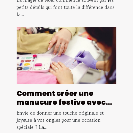
La magie de Noël commence souvent par les
petits détails qui font toute la différence dans
la...
Comment créer une
manucure festive avec
des stickers thématiques
Envie de donner une touche originale et
?
joyeuse à vos ongles pour une occasion
spéciale ? La...