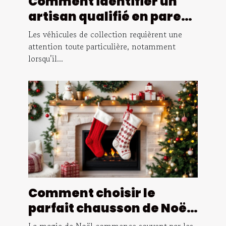
Comment identifier un
artisan qualifié en pare-
brise pour véhicules de
Les véhicules de collection requièrent une
collection ?
attention toute particulière, notamment
lorsqu’il...
Comment choisir le
parfait chausson de Noël
pour toute la famille ?