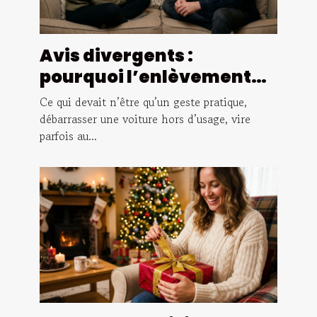
Avis divergents :
pourquoi l’enlèvement
suscite le débat
Ce qui devait n’être qu’un geste pratique,
débarrasser une voiture hors d’usage, vire
parfois au...