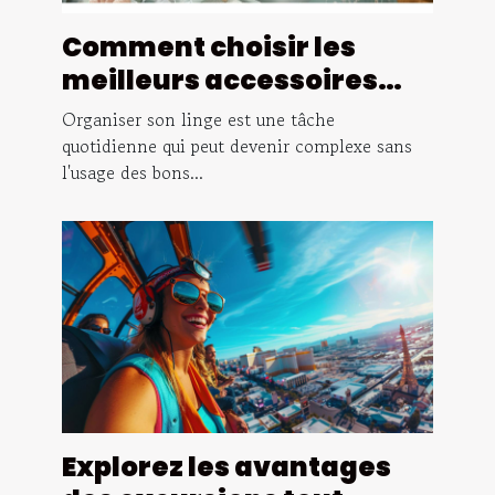
Comment choisir les
meilleurs accessoires
pour organiser votre
Organiser son linge est une tâche
linge efficacement
quotidienne qui peut devenir complexe sans
l'usage des bons...
Explorez les avantages