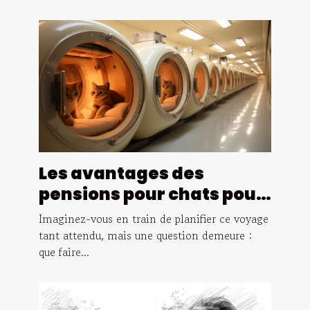
Les avantages des
pensions pour chats pour
les propriétaires
Imaginez-vous en train de planifier ce voyage
d'animaux qui voyagent
tant attendu, mais une question demeure :
que faire...