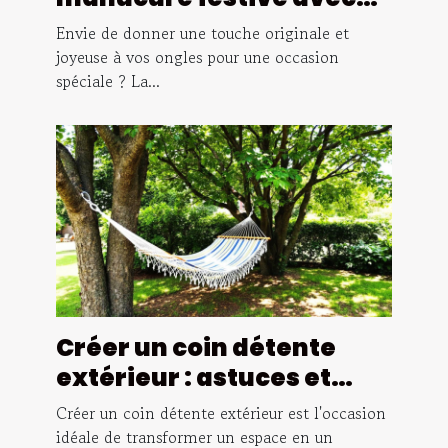
des stickers thématiques
Envie de donner une touche originale et
?
joyeuse à vos ongles pour une occasion
spéciale ? La...
Créer un coin détente
extérieur : astuces et
inspirations
Créer un coin détente extérieur est l'occasion
idéale de transformer un espace en un