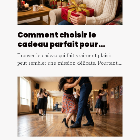
Comment choisir le
cadeau parfait pour
surprendre vos proches ?
Trouver le cadeau qui fait vraiment plaisir
peut sembler une mission délicate. Pourtant,...