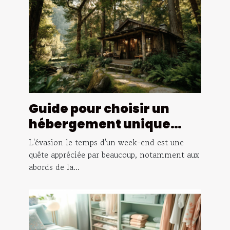
Guide pour choisir un
hébergement unique
pour un week-end près de
L'évasion le temps d'un week-end est une
Paris
quête appréciée par beaucoup, notamment aux
abords de la...