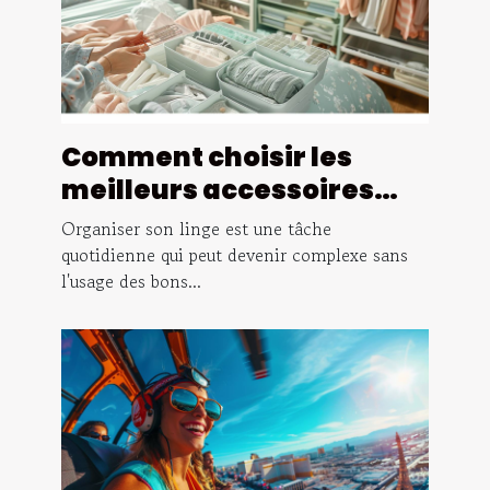
Comment choisir les
meilleurs accessoires
pour organiser votre
Organiser son linge est une tâche
linge efficacement
quotidienne qui peut devenir complexe sans
l'usage des bons...