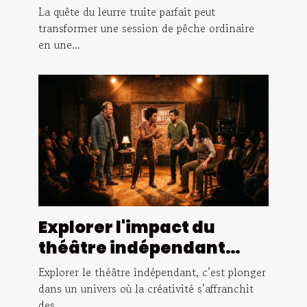
différentes conditions de
La quête du leurre truite parfait peut
pêche ?
transformer une session de pêche ordinaire
en une...
Explorer l'impact du
théâtre indépendant
dans la culture
Explorer le théâtre indépendant, c’est plonger
contemporaine
dans un univers où la créativité s’affranchit
des...