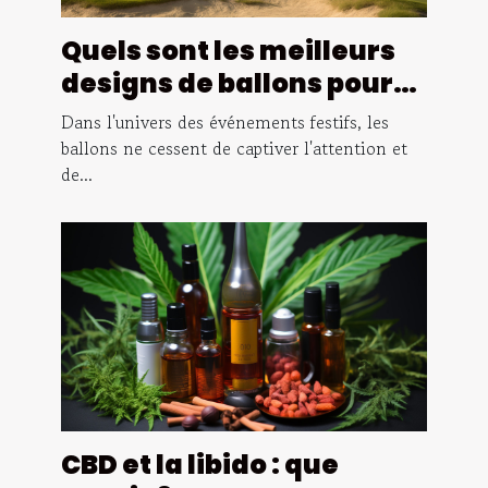
Quels sont les meilleurs
designs de ballons pour
maximiser l'engagement
Dans l'univers des événements festifs, les
?
ballons ne cessent de captiver l'attention et
de...
CBD et la libido : que