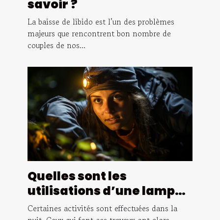
savoir ?
La baisse de libido est l’un des problèmes
majeurs que rencontrent bon nombre de
couples de nos...
Quelles sont les
utilisations d’une lampe
frontale ?
Certaines activités sont effectuées dans la
nuit. Ceux qui font ces travaux ont alors