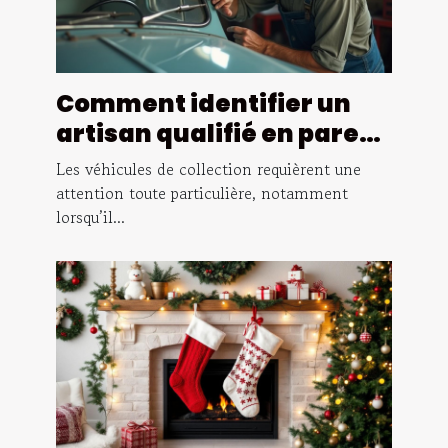
Comment identifier un
artisan qualifié en pare-
brise pour véhicules de
Les véhicules de collection requièrent une
collection ?
attention toute particulière, notamment
lorsqu’il...