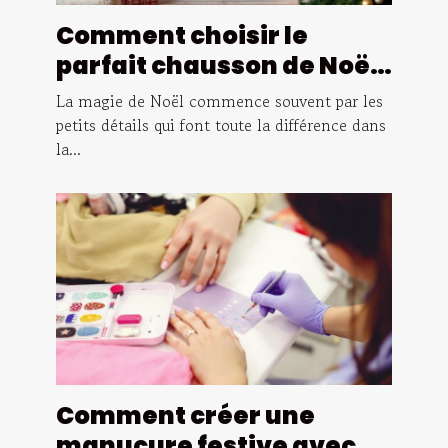
Comment choisir le
parfait chausson de Noël
pour toute la famille ?
La magie de Noël commence souvent par les
petits détails qui font toute la différence dans
la...
Comment créer une
manucure festive avec