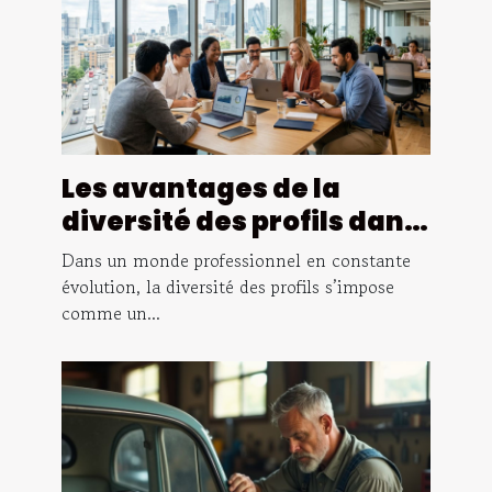
Les avantages de la
diversité des profils dans
la consultation en achats
Dans un monde professionnel en constante
évolution, la diversité des profils s’impose
comme un...