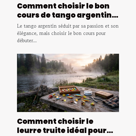
Comment choisir le bon
cours de tango argentin
pour débutants ?
Le tango argentin séduit par sa passion et son
élégance, mais choisir le bon cours pour
débuter...
Comment choisir le
leurre truite idéal pour