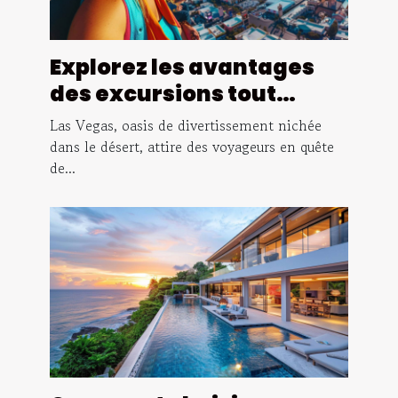
Explorez les avantages
des excursions tout
inclus à Las Vegas
Las Vegas, oasis de divertissement nichée
dans le désert, attire des voyageurs en quête
de...