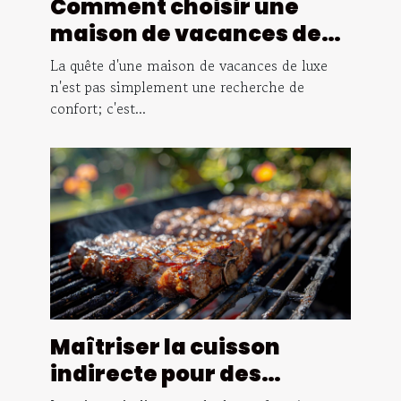
Comment choisir une
maison de vacances de
luxe pour un séjour isolé
La quête d'une maison de vacances de luxe
n'est pas simplement une recherche de
confort; c'est...
Maîtriser la cuisson
indirecte pour des
grillades parfaites au