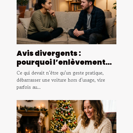
Avis divergents :
pourquoi l’enlèvement
suscite le débat
Ce qui devait n’être qu’un geste pratique,
débarrasser une voiture hors d’usage, vire
parfois au...