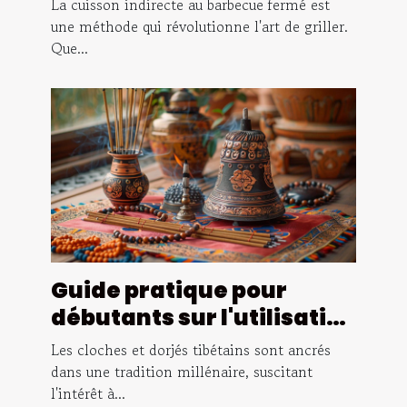
La cuisson indirecte au barbecue fermé est
barbecue fermé
une méthode qui révolutionne l'art de griller.
Que...
Guide pratique pour
débutants sur l'utilisation
des cloches et dorjés
Les cloches et dorjés tibétains sont ancrés
tibétains
dans une tradition millénaire, suscitant
l'intérêt à...